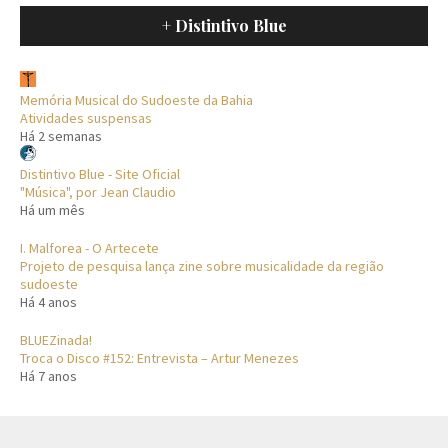
+ Distintivo Blue
Memória Musical do Sudoeste da Bahia
Atividades suspensas
Há 2 semanas
Distintivo Blue - Site Oficial
"Música", por Jean Claudio
Há um mês
I. Malforea - O Artecete
Projeto de pesquisa lança zine sobre musicalidade da região
sudoeste
Há 4 anos
BLUEZinada!
Troca o Disco #152: Entrevista – Artur Menezes
Há 7 anos