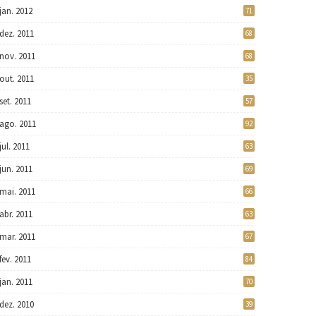
jan. 2012
71
dez. 2011
68
nov. 2011
68
out. 2011
35
set. 2011
57
ago. 2011
92
jul. 2011
63
jun. 2011
69
mai. 2011
66
abr. 2011
63
mar. 2011
67
fev. 2011
84
jan. 2011
70
dez. 2010
39