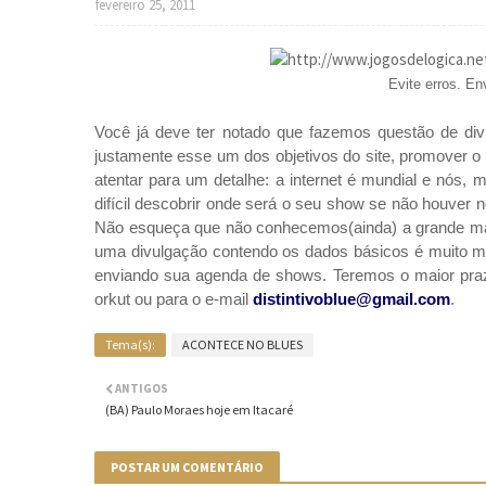
fevereiro 25, 2011
Evite erros. En
Você já deve ter notado que fazemos questão de div
justamente esse um dos objetivos do site, promover 
atentar para um detalhe: a internet é mundial e nós,
difícil descobrir onde será o seu show se não houver 
Não esqueça que não conhecemos(ainda) a grande maior
uma divulgação contendo os dados básicos é muito mai
enviando sua agenda de shows. Teremos o maior praze
orkut ou para o e-mail
distintivoblue@gmail.com
.
Tema(s):
ACONTECE NO BLUES
ANTIGOS
(BA) Paulo Moraes hoje em Itacaré
POSTAR UM COMENTÁRIO