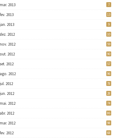
mar. 2013
7
fev. 2013
13
jan. 2013
9
dez. 2012
10
nov. 2012
59
out. 2012
90
set. 2012
57
ago. 2012
96
jul. 2012
78
jun. 2012
28
mai. 2012
74
abr. 2012
86
mar. 2012
98
fev. 2012
68