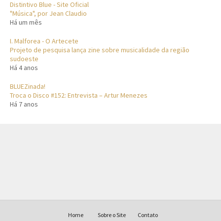
Distintivo Blue - Site Oficial
"Música", por Jean Claudio
Há um mês
I. Malforea - O Artecete
Projeto de pesquisa lança zine sobre musicalidade da região
sudoeste
Há 4 anos
BLUEZinada!
Troca o Disco #152: Entrevista – Artur Menezes
Há 7 anos
Home
Sobre o Site
Contato