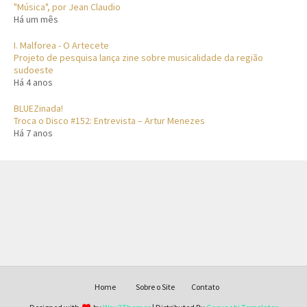
"Música", por Jean Claudio
Há um mês
I. Malforea - O Artecete
Projeto de pesquisa lança zine sobre musicalidade da região
sudoeste
Há 4 anos
BLUEZinada!
Troca o Disco #152: Entrevista – Artur Menezes
Há 7 anos
Home
Sobre o Site
Contato