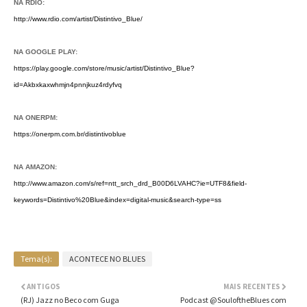
NA RDIO:
http://www.rdio.com/artist/Distintivo_Blue/
NA GOOGLE PLAY:
https://play.google.com/store/music/artist/Distintivo_Blue?
id=Akbxkaxwhmjn4pnnjkuz4rdyfvq
NA ONERPM:
https://onerpm.com.br/distintivoblue
NA AMAZON:
http://www.amazon.com/s/ref=ntt_srch_drd_B00D6LVAHC?ie=UTF8&field-
keywords=Distintivo%20Blue&index=digital-music&search-type=ss
Tema(s):
ACONTECE NO BLUES
ANTIGOS
MAIS RECENTES
(RJ) Jazz no Beco com Guga
Podcast @SouloftheBlues com