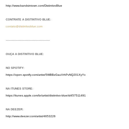
http://www.bandsintown.com/DistintivoBlue
CONTRATE A DISTINTIVO BLUE:
contato@distintivoblue.com
---------------------------------------------------
OUÇA A DISTINTIVO BLUE:
NO SPOTIFY:
https://open.spotify.com/artist/5WBBzGauVrhPvNQ201XyYx
NA ITUNES STORE:
https://itunes.apple.com/br/artist/distintivo-blue/id457511491
NA DEEZER:
http://www.deezer.com/artist/4653226