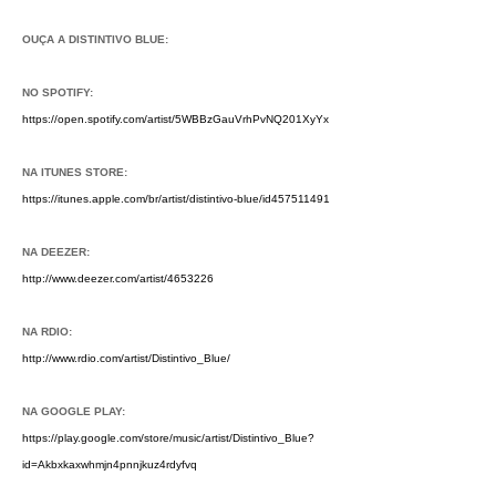
OUÇA A DISTINTIVO BLUE:
NO SPOTIFY:
https://open.spotify.com/artist/5WBBzGauVrhPvNQ201XyYx
NA ITUNES STORE:
https://itunes.apple.com/br/artist/distintivo-blue/id457511491
NA DEEZER:
http://www.deezer.com/artist/4653226
NA RDIO:
http://www.rdio.com/artist/Distintivo_Blue/
NA GOOGLE PLAY:
https://play.google.com/store/music/artist/Distintivo_Blue?
id=Akbxkaxwhmjn4pnnjkuz4rdyfvq