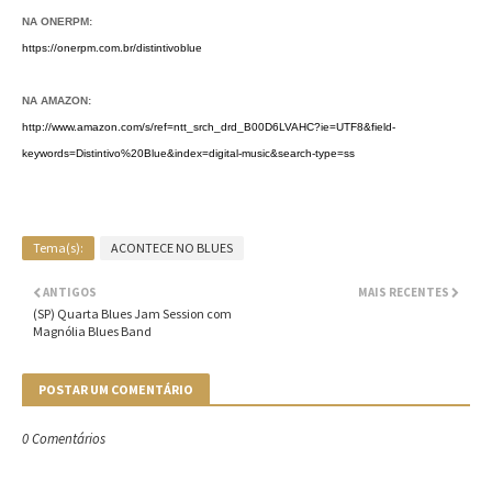
NA ONERPM:
https://onerpm.com.br/distintivoblue
NA AMAZON:
http://www.amazon.com/s/ref=ntt_srch_drd_B00D6LVAHC?ie=UTF8&field-
keywords=Distintivo%20Blue&index=digital-music&search-type=ss
Tema(s):
ACONTECE NO BLUES
ANTIGOS
MAIS RECENTES
(SP) Quarta Blues Jam Session com
Magnólia Blues Band
POSTAR UM COMENTÁRIO
0 Comentários