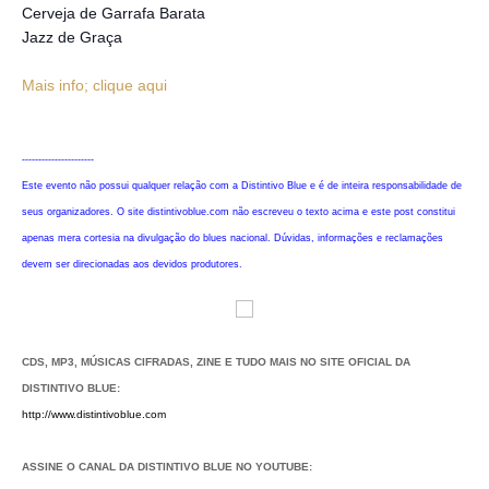
Cerveja de Garrafa Barata
Jazz de Graça
Mais info; clique aqui
----------------------
Este evento não possui qualquer relação com a Distintivo Blue e é de inteira responsabilidade de
seus organizadores. O site distintivoblue.com não escreveu o texto acima e este post constitui
apenas mera cortesia na divulgação do blues nacional. Dúvidas, informações e reclamações
devem ser direcionadas aos devidos produtores.
CDS, MP3, MÚSICAS CIFRADAS, ZINE E TUDO MAIS NO SITE OFICIAL DA
DISTINTIVO BLUE:
http://www.distintivoblue.com
ASSINE O CANAL DA DISTINTIVO BLUE NO YOUTUBE: