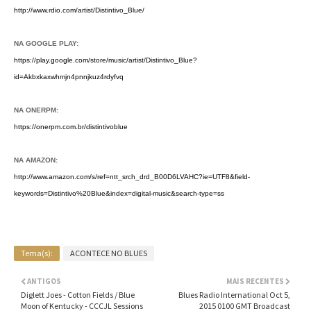
http://www.rdio.com/artist/Distintivo_Blue/
NA GOOGLE PLAY:
https://play.google.com/store/music/artist/Distintivo_Blue?
id=Akbxkaxwhmjn4pnnjkuz4rdyfvq
NA ONERPM:
https://onerpm.com.br/distintivoblue
NA AMAZON:
http://www.amazon.com/s/ref=ntt_srch_drd_B00D6LVAHC?ie=UTF8&field-
keywords=Distintivo%20Blue&index=digital-music&search-type=ss
Tema(s):
ACONTECE NO BLUES
ANTIGOS
MAIS RECENTES
Diglett Joes - Cotton Fields / Blue
Blues Radio International Oct 5,
Moon of Kentucky - CCCJL Sessions
2015 0100 GMT Broadcast