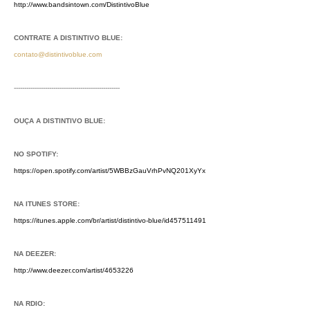
http://www.bandsintown.com/DistintivoBlue
CONTRATE A DISTINTIVO BLUE:
contato@distintivoblue.com
---------------------------------------------------
OUÇA A DISTINTIVO BLUE:
NO SPOTIFY:
https://open.spotify.com/artist/5WBBzGauVrhPvNQ201XyYx
NA ITUNES STORE:
https://itunes.apple.com/br/artist/distintivo-blue/id457511491
NA DEEZER:
http://www.deezer.com/artist/4653226
NA RDIO: