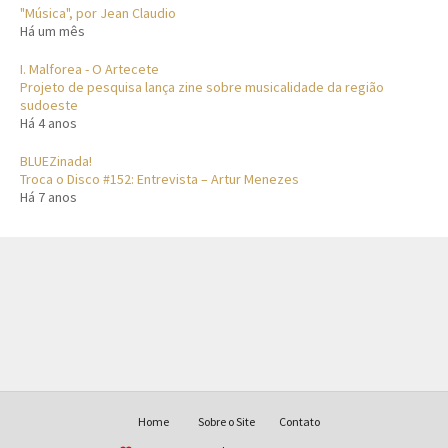
"Música", por Jean Claudio
Há um mês
I. Malforea - O Artecete
Projeto de pesquisa lança zine sobre musicalidade da região
sudoeste
Há 4 anos
BLUEZinada!
Troca o Disco #152: Entrevista – Artur Menezes
Há 7 anos
Home
Sobre o Site
Contato