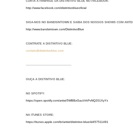
CURTA A FANPAGE DA DISTINTIVO BLUE NO FACEBOOK:
http://www.facebook.com/distintivoblueoficial
SIGA-NOS NO BANDSINTOWN E SAIBA DOS NOSSOS SHOWS COM ANTE
http://www.bandsintown.com/DistintivoBlue
CONTRATE A DISTINTIVO BLUE:
contato@distintivoblue.com
---------------------------------------------------
OUÇA A DISTINTIVO BLUE:
NO SPOTIFY:
https://open.spotify.com/artist/5WBBzGauVrhPvNQ201XyYx
NA ITUNES STORE:
https://itunes.apple.com/br/artist/distintivo-blue/id457511491