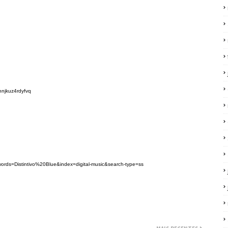
nnjkuz4rdyfvq
rds=Distintivo%20Blue&index=digital-music&search-type=ss