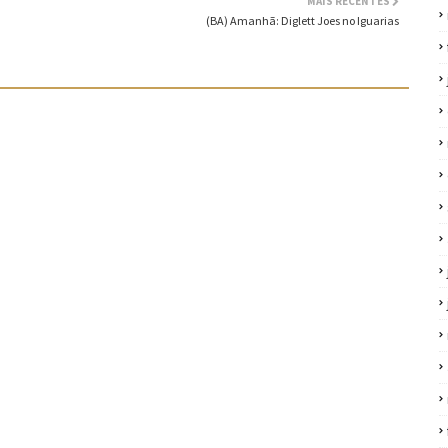
MAIS RECENTES
(BA) Amanhã: Diglett Joes no Iguarias