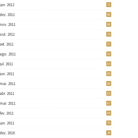
jan. 2012
71
dez. 2011
68
nov. 2011
68
out. 2011
35
set. 2011
57
ago. 2011
92
jul. 2011
63
jun. 2011
69
mai. 2011
66
abr. 2011
63
mar. 2011
67
fev. 2011
84
jan. 2011
70
dez. 2010
39