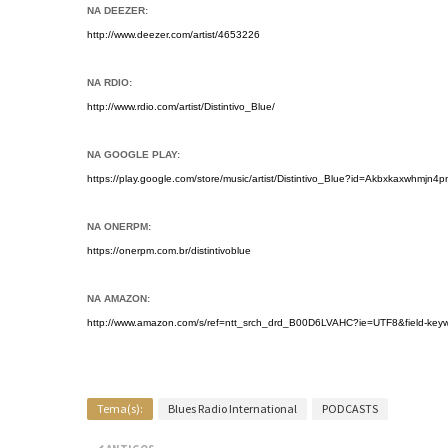
NA DEEZER:
http://www.deezer.com/artist/4653226
NA RDIO:
http://www.rdio.com/artist/Distintivo_Blue/
NA GOOGLE PLAY:
https://play.google.com/store/music/artist/Distintivo_Blue?id=Akbxkaxwhmjn4p
NA ONERPM:
https://onerpm.com.br/distintivoblue
NA AMAZON:
http://www.amazon.com/s/ref=ntt_srch_drd_B00D6LVAHC?ie=UTF8&field-keywo
Tema(s):
Blues Radio International
PODCASTS